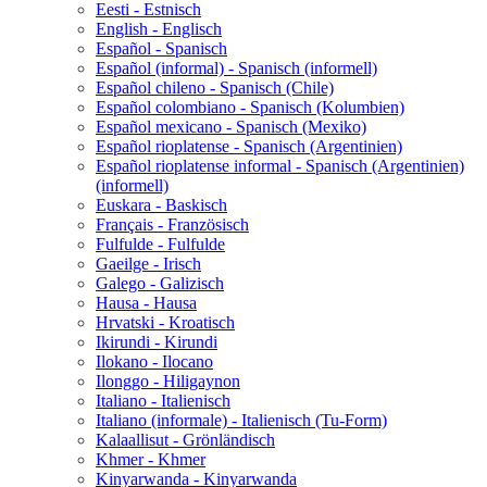
Eesti - Estnisch
English - Englisch
Español - Spanisch
Español (informal) - Spanisch (informell)
Español chileno - Spanisch (Chile)
Español colombiano - Spanisch (Kolumbien)
Español mexicano - Spanisch (Mexiko)
Español rioplatense - Spanisch (Argentinien)
Español rioplatense informal - Spanisch (Argentinien)
(informell)
Euskara - Baskisch
Français - Französisch
Fulfulde - Fulfulde
Gaeilge - Irisch
Galego - Galizisch
Hausa - Hausa
Hrvatski - Kroatisch
Ikirundi - Kirundi
Ilokano - Ilocano
Ilonggo - Hiligaynon
Italiano - Italienisch
Italiano (informale) - Italienisch (Tu-Form)
Kalaallisut - Grönländisch
Khmer - Khmer
Kinyarwanda - Kinyarwanda