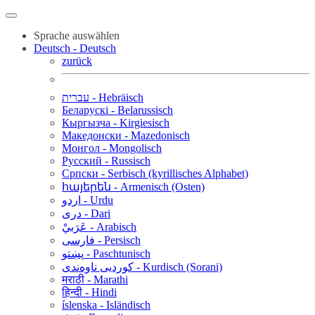
Sprache auswählen
Deutsch - Deutsch
zurück
עברית - Hebräisch
Беларускі - Belarussisch
Кыргызча - Kirgiesisch
Македонски - Mazedonisch
Монгол - Mongolisch
Русский - Russisch
Српски - Serbisch (kyrillisches Alphabet)
հայերեն - Armenisch (Osten)
اردو - Urdu
دری - Dari
عَرَبيْ - Arabisch
فارسی - Persisch
پښتو - Paschtunisch
کوردیی ناوەندی - Kurdisch (Sorani)
मराठी - Marathi
हिन्दी - Hindi
íslenska - Isländisch