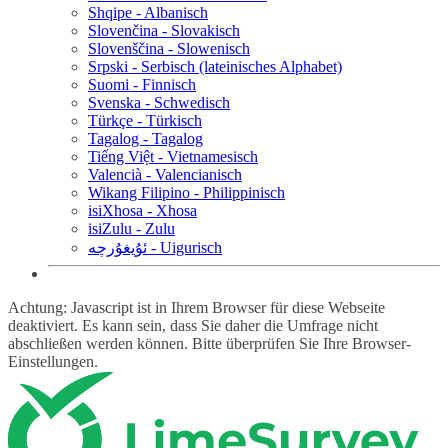
Shqipe - Albanisch
Slovenčina - Slovakisch
Slovenščina - Slowenisch
Srpski - Serbisch (lateinisches Alphabet)
Suomi - Finnisch
Svenska - Schwedisch
Türkçe - Türkisch
Tagalog - Tagalog
Tiếng Việt - Vietnamesisch
Valencià - Valencianisch
Wikang Filipino - Philippinisch
isiXhosa - Xhosa
isiZulu - Zulu
ئۇيغۇرچە - Uigurisch
Achtung: Javascript ist in Ihrem Browser für diese Webseite
deaktiviert. Es kann sein, dass Sie daher die Umfrage nicht
abschließen werden können. Bitte überprüfen Sie Ihre Browser-
Einstellungen.