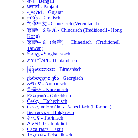
বাংলা - Bengali
ਪੰਜਾਬੀ - Panjabi
ગુજરાતી - Gujarati
தமிழ் - Tamilisch
简体中文 - Chinesisch (Vereinfacht)
繁體中文語系 - Chinesisch (Traditionell - Hong
Kong)
繁體中文（台灣） - Chinesisch - (Traditionell -
Taiwan)
සිංහල - Singhalesisch
ภาษาไทย - Thailändisch
မြန်မာဘာသာ - Birmanisch
ქართული ენა - Georgisch
አማርኛ - Amharisch
한국어 - Koreanisch
Ελληνικά - Griechisch
Česky - Tschechisch
Česky neformální - Tschechisch (informell)
Български - Bulgarisch
ትግርኛ - Tigrinisch
ᐃᓄᒃᑎᑐᑦ - Inuktitut
Саха тыла - Jakut
Тоҷикӣ - Tadschikisch