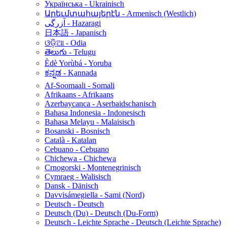
Українська - Ukrainisch
Արեւմտահայերէն - Armenisch (Westlich)
آزرگی - Hazaragi
日本語 - Japanisch
ଓଡ଼ିଆ - Odia
తెలుగు - Telugu
Èdè Yorùbá - Yoruba
ಕನ್ನಡ - Kannada
Af-Soomaali - Somali
Afrikaans - Afrikaans
Azerbaycanca - Aserbaidschanisch
Bahasa Indonesia - Indonesisch
Bahasa Melayu - Malaisisch
Bosanski - Bosnisch
Català - Katalan
Cebuano - Cebuano
Chichewa - Chichewa
Crnogorski - Montenegrinisch
Cymraeg - Walisisch
Dansk - Dänisch
Davvisámegiella - Sami (Nord)
Deutsch - Deutsch
Deutsch (Du) - Deutsch (Du-Form)
Deutsch - Leichte Sprache - Deutsch (Leichte Sprache)