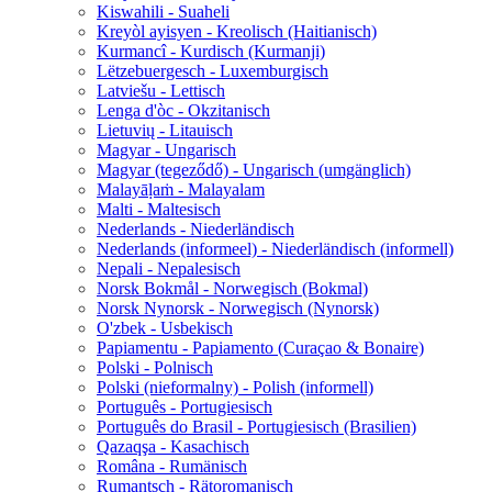
Kiswahili - Suaheli
Kreyòl ayisyen - Kreolisch (Haitianisch)
Kurmancî - Kurdisch (Kurmanji)
Lëtzebuergesch - Luxemburgisch
Latviešu - Lettisch
Lenga d'òc - Okzitanisch
Lietuvių - Litauisch
Magyar - Ungarisch
Magyar (tegeződő) - Ungarisch (umgänglich)
Malayāḷaṁ - Malayalam
Malti - Maltesisch
Nederlands - Niederländisch
Nederlands (informeel) - Niederländisch (informell)
Nepali - Nepalesisch
Norsk Bokmål - Norwegisch (Bokmal)
Norsk Nynorsk - Norwegisch (Nynorsk)
O'zbek - Usbekisch
Papiamentu - Papiamento (Curaçao & Bonaire)
Polski - Polnisch
Polski (nieformalny) - Polish (informell)
Português - Portugiesisch
Português do Brasil - Portugiesisch (Brasilien)
Qazaqşa - Kasachisch
Româna - Rumänisch
Rumantsch - Rätoromanisch